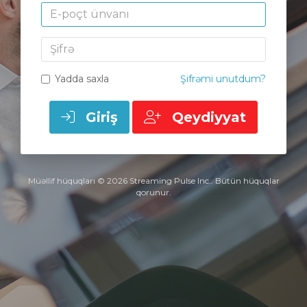
E-poçt ünvanı
Şifrə
Yadda saxla
Şifrəmi unutdum?
Giriş
Qeydiyyat
Müəllif hüquqları © 2026 Streaming Pulse Inc.. Bütün hüquqlar
qorunur.