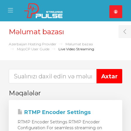
se Mobile Menu
Mobile Menu
Məlumat bazası
T
Azerbaijan Hosting Provider
Məlumat bazası
MojoCP User Guide
Live Video Streaming
Məqalələr
RTMP Encoder Settings
RTMP Encoder Settings RTMP Encoder
Configuration For seamless streaming on