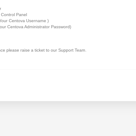
r
r Control Panel
Your Centova Username )
our Centova Administrator Password)
nce please raise a ticket to our Support Team.