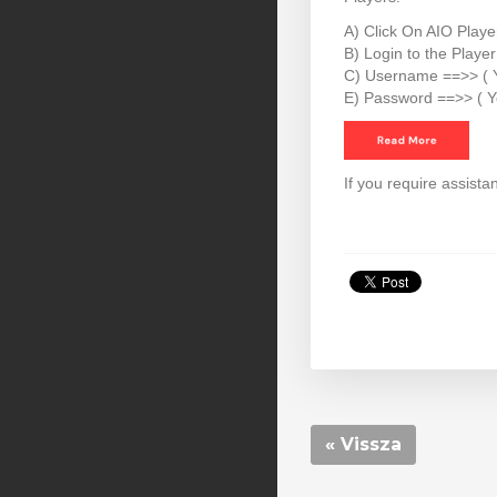
A) Click On AIO Playe
B) Login to the Playe
C) Username ==>> ( 
E) Password ==>> ( Y
If you require assista
« Vissza