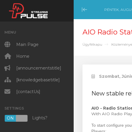
PÉNTEK, AUGUS
Minimize Menu
AIO Radio Sta
MENU
Main Page
Ügyfélkapu
Közlemény
Home
[announcementstitle]
Szombat, Júni
[knowledgebasetitle]
[contactUs]
New stable re
AIO - Radio Statio
SETTINGS
With AIO Radio Playe
Lights?
ON
OFF
To start configure yo
Players: