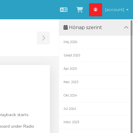
[account]
Magyar
Kosár megtekint
Hónap szerint
Toggle Sidebar
Máj 2026
Szept 2025
Ápr 2025
febr. 2025
Okt 2024
Júl 2024
layback starts.
Márc 2023
shboard under Radio