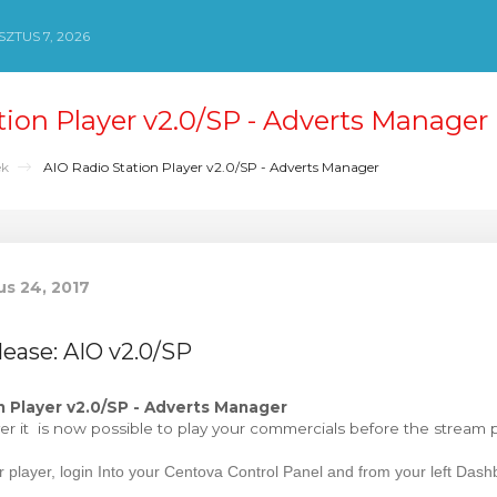
ZTUS 7, 2026
tion Player v2.0/SP - Adverts Manager
ek
AIO Radio Station Player v2.0/SP - Adverts Manager
us 24, 2017
lease: AIO v2.0/SP
n Player v2.0/SP - Adverts Manager
r it is now possible to play your commercials before the stream p
ur player, login Into your Centova Control Panel and from your left Da