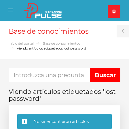
se Mobile Menu
Mobile Menu
Base de conocimientos
T
Inicio del portal
Base de conocimientos
Viendo artículos etiquetados lost password
Viendo artículos etiquetados 'lost
password'
No se encontraron artículos