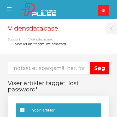
se Mobile Menu
Mobile Menu
Vidensdatabase
T
Support
Vidensdatabase
Viser artikler tagget lost password
Viser artikler tagget 'lost
password'
Ingen artikler