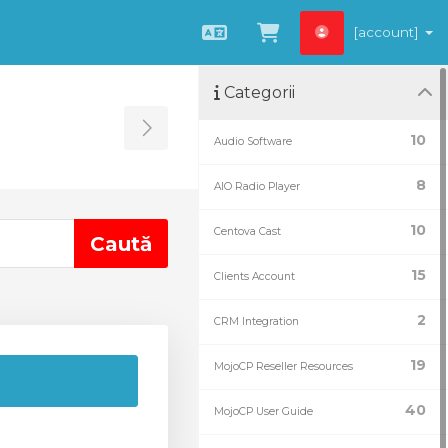
[account]
Română
Coșul meu
Categorii
Toggle Sidebar
10
Audio Software
8
AIO Radio Player
10
Centova Cast
15
Clients Account
2
CRM Integration
19
MojoCP Reseller Resources
40
MojoCP User Guide