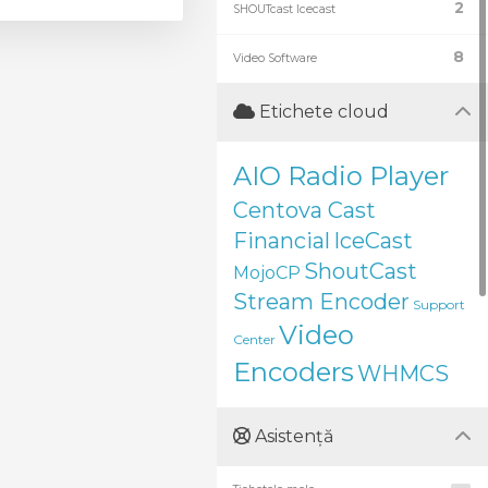
2
SHOUTcast Icecast
8
Video Software
Etichete cloud
AIO Radio Player
Centova Cast
Financial
IceCast
ShoutCast
MojoCP
Stream Encoder
Support
Video
Center
Encoders
WHMCS
Asistență