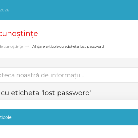
 2026
 cunoștințe
de cunoștințe
Afișare articole cu eticheta lost password
e cu eticheta 'lost password'
ticole