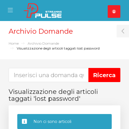
se Mobile Menu
Mobile Menu
Archivio Domande
T
Home
Archivio Domande
Visualizzazione degli articoli taggati lost password
Visualizzazione degli articoli
taggati 'lost password'
Non ci sono articoli