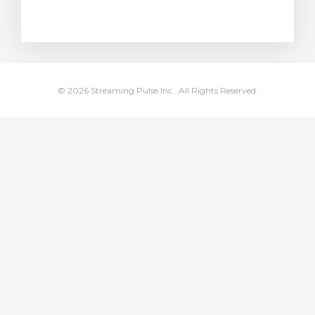
za Carrello
© 2026 Streaming Pulse Inc.. All Rights Reserved.