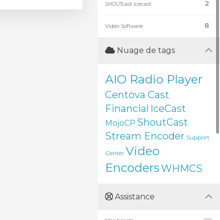
2
SHOUTcast Icecast
8
Video Software
Nuage de tags
AIO Radio Player
Centova Cast
Financial
IceCast
ShoutCast
MojoCP
Stream Encoder
Support
Video
Center
Encoders
WHMCS
Assistance