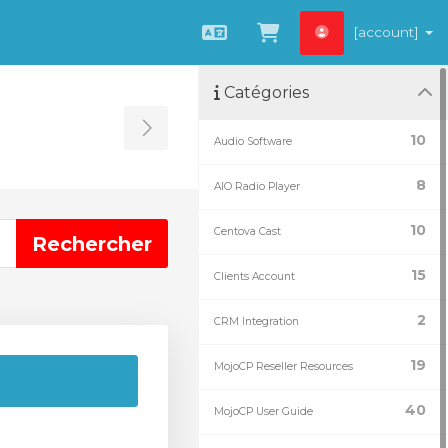
[account]
Français
Afficher le panie
Catégories
Toggle Sidebar
10
Audio Software
8
AIO Radio Player
10
Centova Cast
15
Clients Account
2
CRM Integration
19
MojoCP Reseller Resources
40
MojoCP User Guide