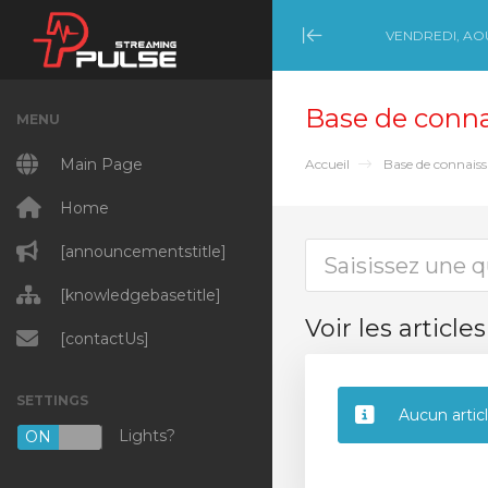
VENDREDI, AOÛ
Minimize Menu
Base de conn
MENU
Main Page
Accueil
Base de connais
Home
[announcementstitle]
[knowledgebasetitle]
Voir les article
[contactUs]
SETTINGS
Aucun artic
Lights?
ON
OFF