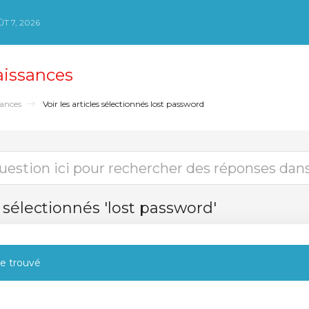
T 7, 2026
aissances
sances
Voir les articles sélectionnés lost password
s sélectionnés 'lost password'
le trouvé