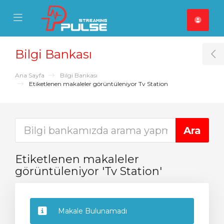
se Mobile Menu
Mobile Menu
Bilgi Bankası
T
Ana Sayfa
Bilgi Bankası
Etiketlenen makaleler görüntüleniyor Tv Station
Etiketlenen makaleler
görüntüleniyor 'Tv Station'
Makale Bulunamadı