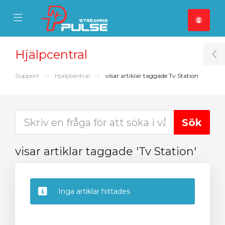
se Mobile Menu
Mobile Menu
Hjälpcentral
T
Support
Hjälpcentral
visar artiklar taggade Tv Station
visar artiklar taggade 'Tv Station'
Inga artiklar hittades