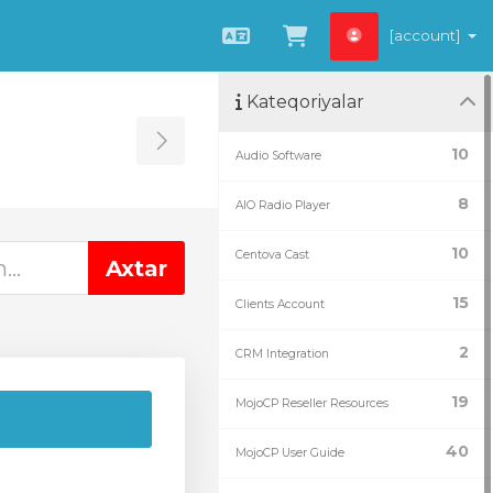
[account]
Azerbaijani
Səbətə bax
Kateqoriyalar
Toggle Sidebar
10
Audio Software
8
AIO Radio Player
10
Centova Cast
15
Clients Account
2
CRM Integration
19
MojoCP Reseller Resources
40
MojoCP User Guide