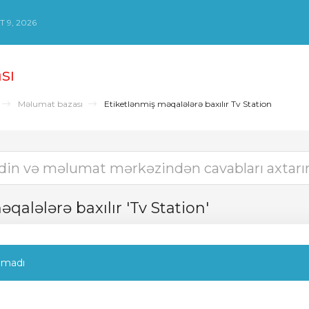
 9, 2026
sı
Məlumat bazası
Etiketlənmiş məqalələrə baxılır Tv Station
qalələrə baxılır 'Tv Station'
lmadı