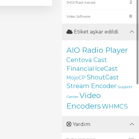
2
SHOUTcast Icecast
8
Video Software
Etiket aşkar edildi.
AIO Radio Player
Centova Cast
Financial
IceCast
ShoutCast
MojoCP
Stream Encoder
Support
Video
Center
Encoders
WHMCS
Yardım