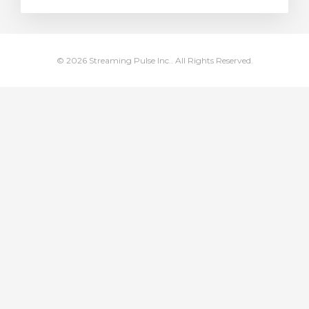
車
© 2026 Streaming Pulse Inc.. All Rights Reserved.