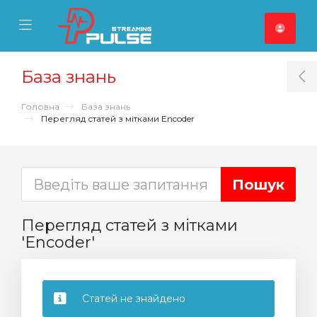
se Mobile Menu
Mobile Menu
База знань
T
Головна
База знань
Перегляд статей з мітками Encoder
Перегляд статей з мітками
'Encoder'
Статей не знайдено