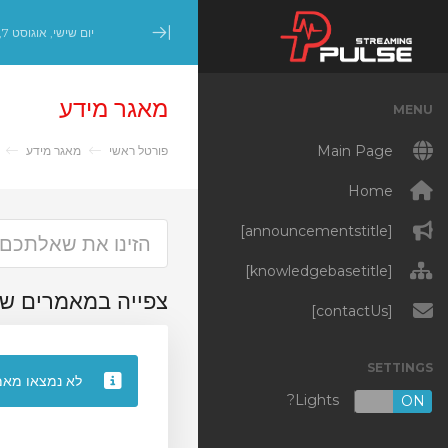
יום שישי, אוגוסט 7, 2026
Minimize Menu
מאגר מידע
MENU
Main Page
פורטל ראשי
מאגר מידע
r
Home
[announcementstitle]
[knowledgebasetitle]
צפייה במאמרי 'Encoder'
[contactUs]
SETTINGS
לא נמצאו מאמ
Lights?
OFF
ON