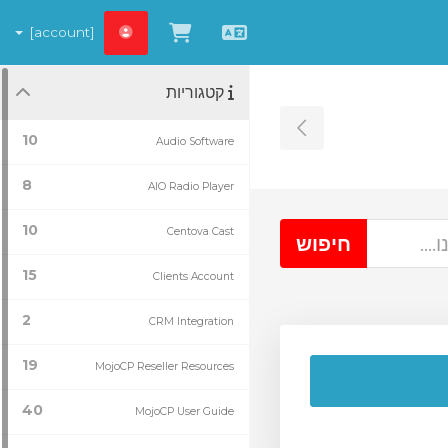
[account]
עברית
צפייה בעגלת הקניות
קטגוריות
Toggle Sidebar
10
Audio Software
8
AIO Radio Player
10
Centova Cast
15
Clients Account
2
CRM Integration
19
MojoCP Reseller Resources
40
MojoCP User Guide