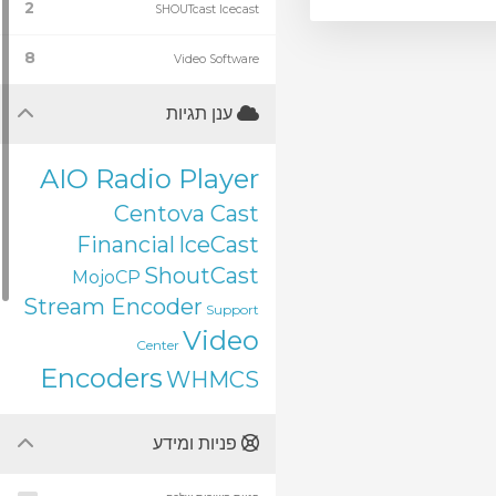
2
SHOUTcast Icecast
8
Video Software
ענן תגיות
AIO Radio Player
Centova Cast
Financial
IceCast
ShoutCast
MojoCP
Stream Encoder
Support
Video
Center
Encoders
WHMCS
פניות ומידע