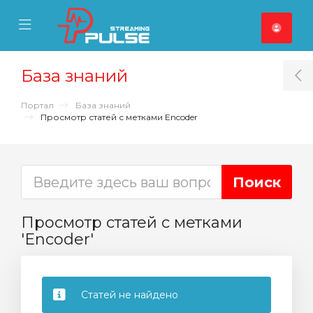
se Mobile Menu
Mobile Menu
База знаний
T
Портал
База знаний
Просмотр статей с метками Encoder
Просмотр статей с метками
'Encoder'
Статей не найдено