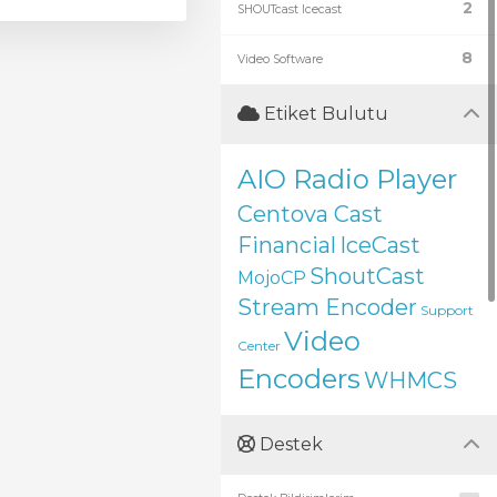
2
SHOUTcast Icecast
8
Video Software
Etiket Bulutu
AIO Radio Player
Centova Cast
Financial
IceCast
ShoutCast
MojoCP
Stream Encoder
Support
Video
Center
Encoders
WHMCS
Destek