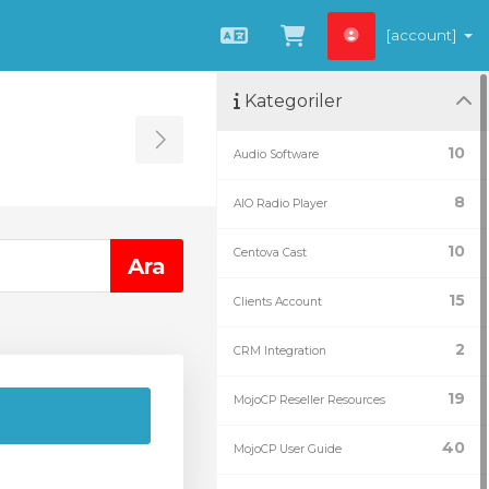
[account]
Türkçe
Sepeti Görüntüle
Kategoriler
Toggle Sidebar
10
Audio Software
8
AIO Radio Player
10
Centova Cast
15
Clients Account
2
CRM Integration
19
MojoCP Reseller Resources
40
MojoCP User Guide