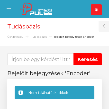
se Mobile Menu
Mobile Menu
Tudásbázis
T
Ügyfélkapu
Tudásbázis
Bejelölt bejegyzések Encoder
Bejelölt bejegyzések 'Encoder'
Nem találhatóak cikkek