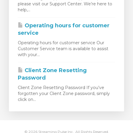
please visit our Support Center. We’re here to
t košík
help,...
Operating hours for customer
service
Operating hours for customer service Our
Customer Service team is available to assist
with your...
Client Zone Resetting
Password
Client Zone Resetting Password If you’ve
forgotten your Client Zone password, simply
click on...
© 2026 Streaming Pulse Inc.. All Rights Reserved.