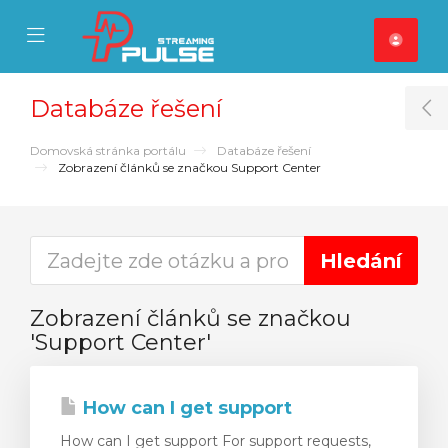
se Mobile Menu
Mobile Menu
Databáze řešení
T
Domovská stránka portálu
Databáze řešení
Zobrazení článků se značkou Support Center
Zobrazení článků se značkou
'Support Center'
How can I get support
How can I get support For support requests,