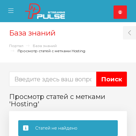
se Mobile Menu
Mobile Menu
База знаний
T
Портал
База знаний
Просмотр статей с метками Hosting
Просмотр статей с метками
'Hosting'
Статей не найдено