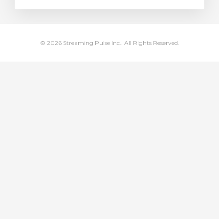
車
© 2026 Streaming Pulse Inc.. All Rights Reserved.