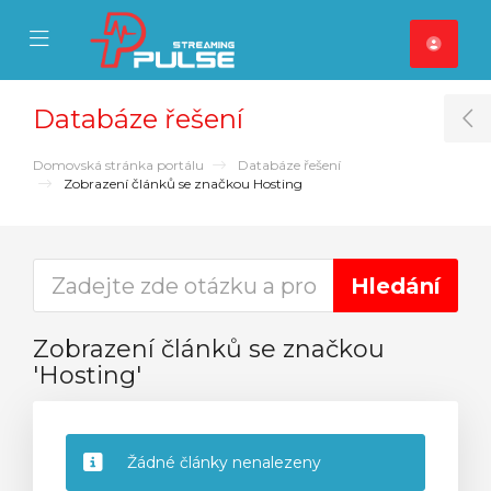
se Mobile Menu
Mobile Menu
Databáze řešení
T
Domovská stránka portálu
Databáze řešení
Zobrazení článků se značkou Hosting
Zobrazení článků se značkou
'Hosting'
Žádné články nenalezeny