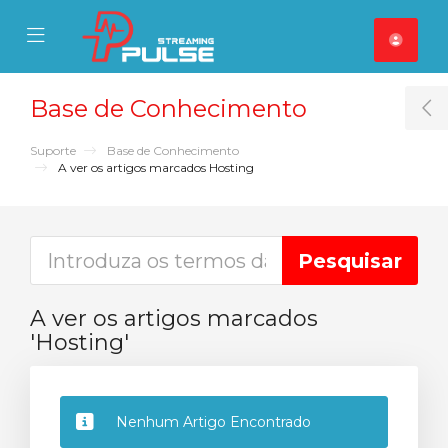
se Mobile Menu
Mobile Menu
Base de Conhecimento
T
Suporte
Base de Conhecimento
A ver os artigos marcados Hosting
A ver os artigos marcados
'Hosting'
Nenhum Artigo Encontrado