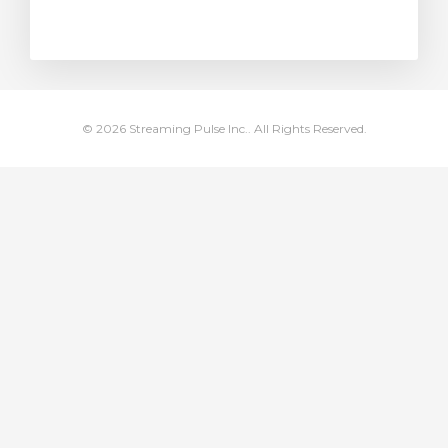
za Carrello
© 2026 Streaming Pulse Inc.. All Rights Reserved.