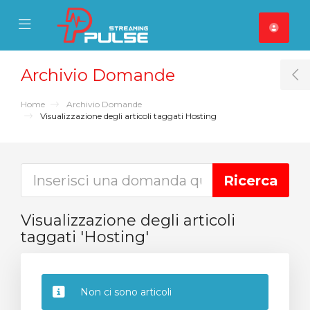
se Mobile Menu
Mobile Menu
Archivio Domande
T
Home
Archivio Domande
Visualizzazione degli articoli taggati Hosting
Visualizzazione degli articoli
taggati 'Hosting'
Non ci sono articoli