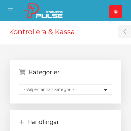
se Mobile Menu
Mobile Menu
Kontrollera & Kassa
T
Kategorier
Handlingar