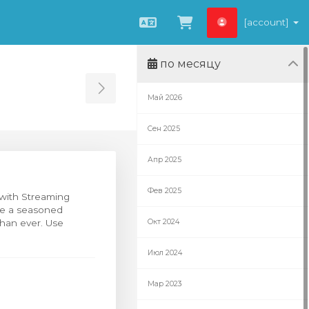
[account]
Русский
Просмотр корз
по месяцу
Toggle Sidebar
Май 2026
Сен 2025
Апр 2025
Фев 2025
 with Streaming
re a seasoned
than ever. Use
Окт 2024
Июл 2024
Мар 2023