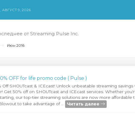
 АВГУСТ 9, 2026
следнее от Streaming Pulse Inc.
Июн 2016
50% OFF for life promo code ( Pulse )
% Off SHOUTcast & ICEcast! Unlock unbeatable streaming savings
fer! Get 50% off on SHOUTcast and ICEcast services. Whether you'
starting, our top-tier streaming solutions are now more affordable 
Читать далее
owout to take advantage of ...