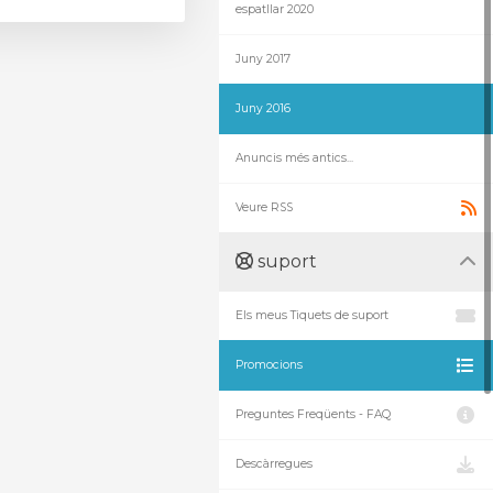
espatllar 2020
Juny 2017
Juny 2016
Anuncis més antics...
Veure RSS
suport
Els meus Tiquets de suport
Promocions
Preguntes Freqüents - FAQ
Descàrregues