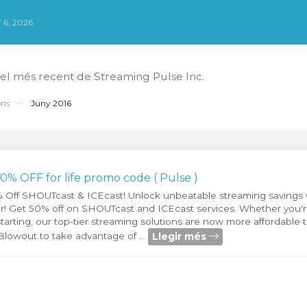
 6, 2026
 el més recent de Streaming Pulse Inc.
ns
Juny 2016
50% OFF for life promo code ( Pulse )
% Off SHOUTcast & ICEcast! Unlock unbeatable streaming savings
fer! Get 50% off on SHOUTcast and ICEcast services. Whether you'
starting, our top-tier streaming solutions are now more affordable 
Llegir més
owout to take advantage of ...