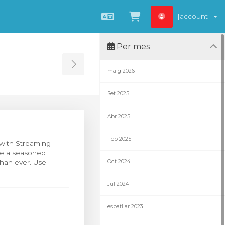
[account]
Català
Veure Carro
Per mes
Toggle Sidebar
maig 2026
Set 2025
Abr 2025
Feb 2025
 with Streaming
re a seasoned
than ever. Use
Oct 2024
Jul 2024
espatllar 2023