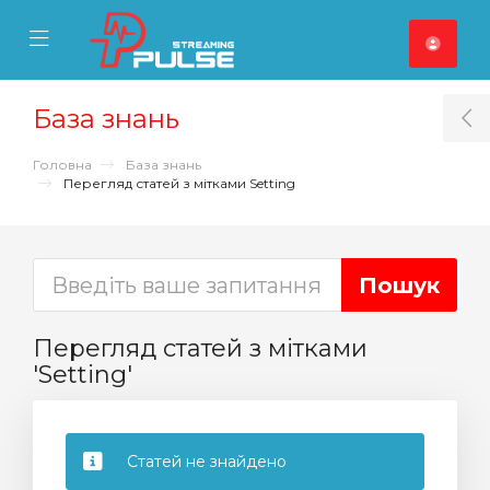
se Mobile Menu
Mobile Menu
База знань
T
Головна
База знань
Перегляд статей з мітками Setting
Перегляд статей з мітками
'Setting'
Статей не знайдено