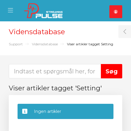
se Mobile Menu
Mobile Menu
Vidensdatabase
T
Support
Vidensdatabase
Viser artikler tagget Setting
Viser artikler tagget 'Setting'
Ingen artikler