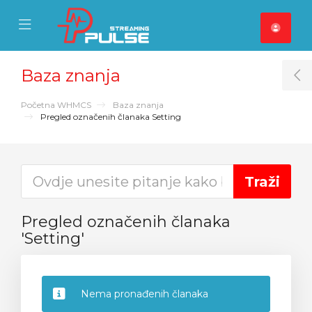
se Mobile Menu
Mobile Menu
Baza znanja
T
Početna WHMCS
Baza znanja
Pregled označenih članaka Setting
Pregled označenih članaka
'Setting'
Nema pronađenih članaka