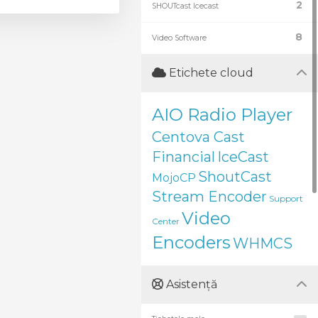
2
SHOUTcast Icecast
8
Video Software
Etichete cloud
AIO Radio Player
Centova Cast
Financial
IceCast
ShoutCast
MojoCP
Stream Encoder
Support
Video
Center
Encoders
WHMCS
Asistență