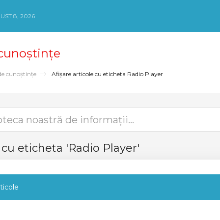
ST 8, 2026
 cunoștințe
de cunoștințe
Afișare articole cu eticheta Radio Player
e cu eticheta 'Radio Player'
ticole