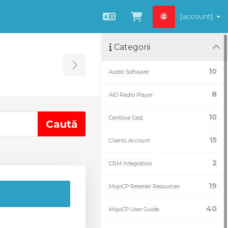
[account]
Română
Coșul meu
Categorii
Toggle Sidebar
10
Audio Software
8
AIO Radio Player
10
Centova Cast
15
Clients Account
2
CRM Integration
19
MojoCP Reseller Resources
40
MojoCP User Guide