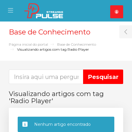
se Mobile Menu
Mobile Menu
Base de Conhecimento
T
Página inicial do portal
Base de Conhecimento
Visualizando artigos com tag Radio Player
Visualizando artigos com tag
'Radio Player'
Nenhum artigo encontrado