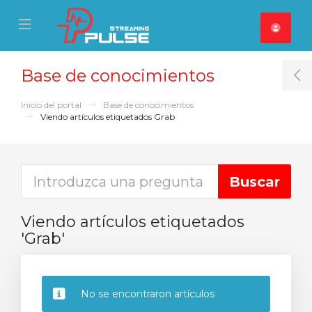
se Mobile Menu
Mobile Menu
Base de conocimientos
T
Inicio del portal
Base de conocimientos
Viendo artículos etiquetados Grab
Viendo artículos etiquetados
'Grab'
No se encontraron artículos