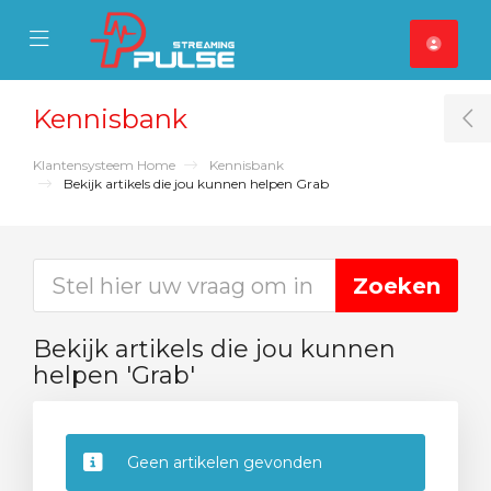
se Mobile Menu
Mobile Menu
Kennisbank
T
Klantensysteem Home
Kennisbank
Bekijk artikels die jou kunnen helpen Grab
Bekijk artikels die jou kunnen
helpen 'Grab'
Geen artikelen gevonden