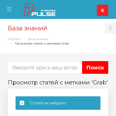
se Mobile Menu
Mobile Menu
База знаний
T
Портал
База знаний
Просмотр статей с метками Grab
Просмотр статей с метками 'Grab'
Статей не найдено