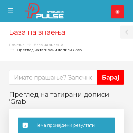
se Mobile Menu
Mobile Menu
База на знаења
T
Почетна
База на знаења
Преглед на тагирани дописи Grab
Преглед на тагирани дописи
'Grab'
Нема пронајдени резултати