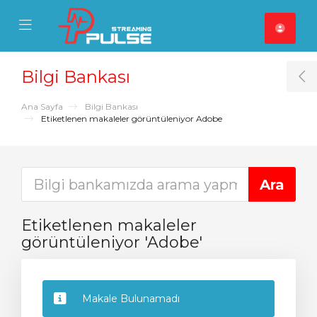
se Mobile Menu
Mobile Menu
Bilgi Bankası
T
Ana Sayfa
Bilgi Bankası
Etiketlenen makaleler görüntüleniyor Adobe
Etiketlenen makaleler
görüntüleniyor 'Adobe'
Makale Bulunamadı