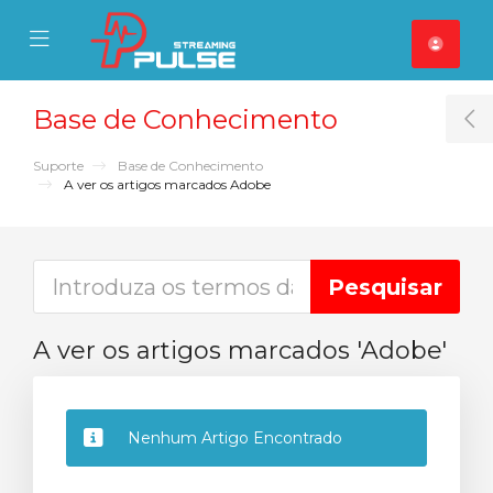
se Mobile Menu
Mobile Menu
Base de Conhecimento
T
Suporte
Base de Conhecimento
A ver os artigos marcados Adobe
A ver os artigos marcados 'Adobe'
Nenhum Artigo Encontrado