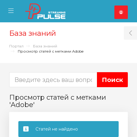
se Mobile Menu
Mobile Menu
База знаний
T
Портал
База знаний
Просмотр статей с метками Adobe
Просмотр статей с метками
'Adobe'
Статей не найдено