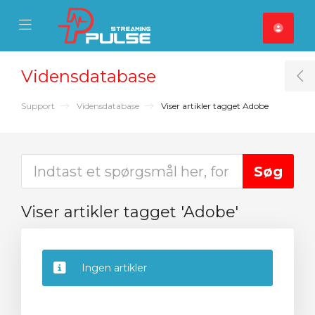
se Mobile Menu
Mobile Menu
Vidensdatabase
T
Support
Vidensdatabase
Viser artikler tagget Adobe
Viser artikler tagget 'Adobe'
Ingen artikler