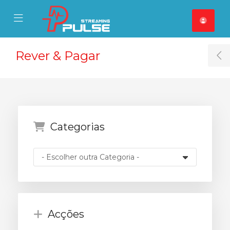
se Mobile Menu
Mobile Menu
Rever & Pagar
T
Categorias
Acções