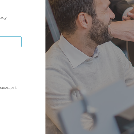
цесу
захищені.