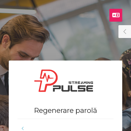
Rom
T
Regenerare parolă
Toggle Sidebar