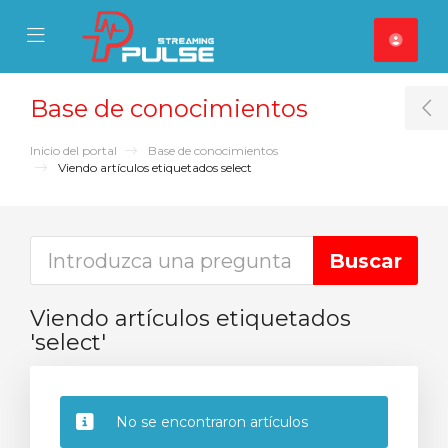
se Mobile Menu
Mobile Menu
Base de conocimientos
T
Inicio del portal
Base de conocimientos
Viendo artículos etiquetados select
Viendo artículos etiquetados
'select'
No se encontraron artículos