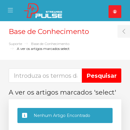
se Mobile Menu
Mobile Menu
Base de Conhecimento
T
Suporte
Base de Conhecimento
A ver os artigos marcados select
A ver os artigos marcados 'select'
Nenhum Artigo Encontrado