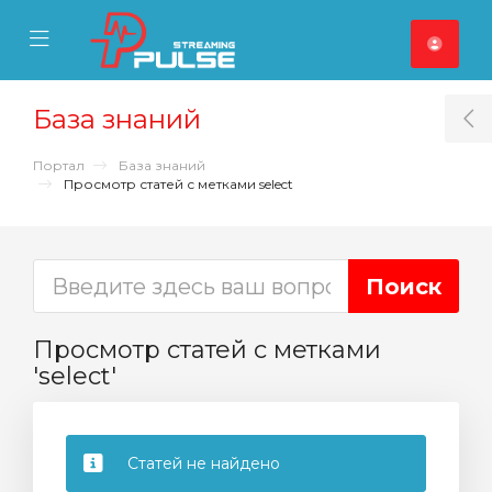
se Mobile Menu
Mobile Menu
База знаний
T
Портал
База знаний
Просмотр статей с метками select
Просмотр статей с метками
'select'
Статей не найдено