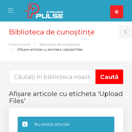
se Mobile Menu
Mobile Menu
Biblioteca de cunoștințe
T
Portal clienți
Biblioteca de cunoștințe
Afișare articole cu eticheta Upload Files
Afișare articole cu eticheta 'Upload
Files'
Nu există articole