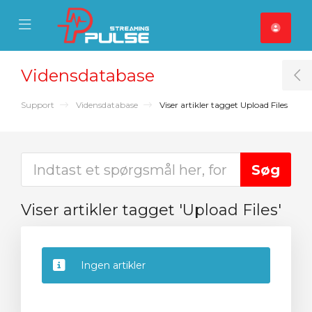
se Mobile Menu
Mobile Menu
Vidensdatabase
T
Support
Vidensdatabase
Viser artikler tagget Upload Files
Viser artikler tagget 'Upload Files'
Ingen artikler