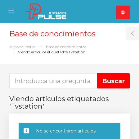
se Mobile Menu
Mobile Menu
Base de conocimientos
T
Inicio del portal
Base de conocimientos
Viendo artículos etiquetados Tvstation
Viendo artículos etiquetados
'Tvstation'
No se encontraron artículos