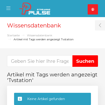
se Mobile Menu
Mobile Menu
Wissensdatenbank
T
Startseite
Wissensdatenbank
Artikel mit Tags werden angezeigt Tvstation
Artikel mit Tags werden angezeigt
'Tvstation'
Keine Artikel gefunden