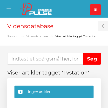
se Mobile Menu
Mobile Menu
Vidensdatabase
T
Support
Vidensdatabase
Viser artikler tagget Tvstation
Viser artikler tagget 'Tvstation'
Ingen artikler